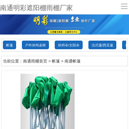
导
南通明彩遮阳棚雨棚厂家
航
首页
关于明彩
帐篷
户外休闲桌椅
休闲伞/太阳伞
法式篷/西瓜篷
伸
明彩动态
当前位置：
南通雨棚首页
>
帐篷
>
南通帐篷
产品中心
工程案例
新品供应
联系明彩