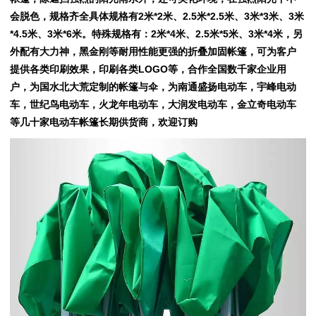
会脱色，规格齐全具体规格有
2
米
*2
米、
2.5
米
*2.5
米、
3
米
*3
米、
3
米
*4.5
米、
3
米
*6
米。特殊规格有：
2
米
*4
米、
2.5
米
*5
米、
3
米
*4
米，另
外配有大力神，黑金刚等耐用性能更强的折叠加固帐篷，可为客户
提供各类印刷效果，印刷各类
LOGO
等，合作全国数千家企业用
户，为国水北大荒定制的帐篷与伞，为南通盛扬电动车，宇峰电动
车，世纪鸟电动车，火龙年电动车，大润发电动车，金立奇电动车
等几十家电动车帐篷长期供货商，欢迎订购