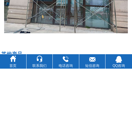
其他产品





首页
联系我们
电话咨询
短信咨询
QQ咨询
庙会游览临时活动篷商家促销帐篷出租
户外广告折叠手动帐篷出租四角摆摊烧烤四角帐篷
户外防晒遮阳广告宣传帐篷折叠帐篷商家促销展览活动四角摆摊帐篷专业定制
遮阳雨棚
地址 : 南通市崇川区星明路民心花园12-103
联系人 : 顾经理