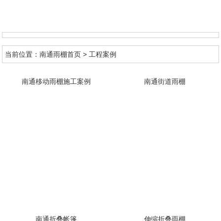
首页
当前位置：
南通雨棚首页
>
工程案例
关于明彩
南通移动雨棚施工案例
南通街道雨棚
明彩动态
产品中心
工程案例
新品供应
联系明彩
南通折叠帐篷
伸缩折叠雨棚