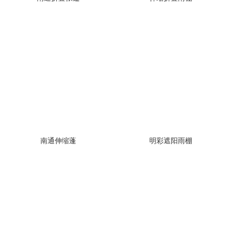
南通伸缩蓬
明彩遮阳雨棚