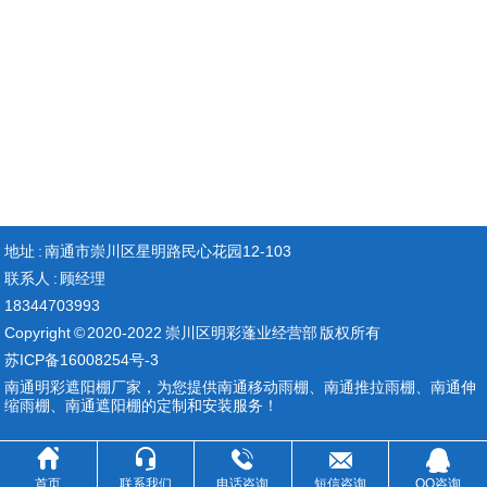
地址 : 南通市崇川区星明路民心花园12-103
联系人 : 顾经理
18344703993
Copyright © 2020-2022 崇川区明彩蓬业经营部 版权所有
苏ICP备16008254号-3
南通明彩遮阳棚厂家，为您提供
南通移动雨棚
、
南通推拉雨棚
、南通伸
缩雨棚、
南通遮阳棚
的定制和安装服务！





首页
联系我们
电话咨询
短信咨询
QQ咨询