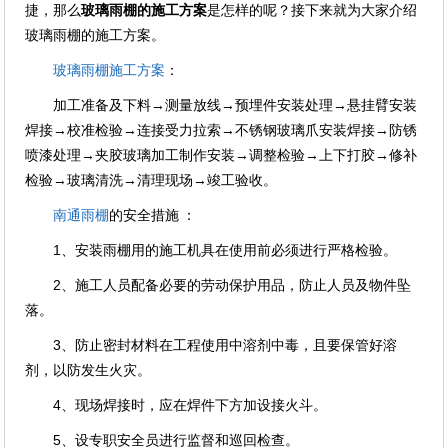
捷，那么
玻璃雨棚的施工方案
是怎样的呢？接下来就为大家介绍
玻璃雨棚的施工方案。
玻璃雨棚施工方案
：
加工准备及下料→测量放线→预埋件安装处理→悬挂臂安装
焊接→校准检验→连接受力拉索→不锈钢玻璃爪安装焊接→防锈
喷漆处理→夹胶玻璃加工制作安装→调整检验→上下打胶→修补
检验→玻璃清洗→清理现场→竣工验收。
南通雨棚
的安全措施 ：
1、安装雨棚用的施工机具在使用前必须进行严格检验。
2、施工人员配备必要的劳动保护用品，防止人员及物件坠
落。
3、防止密封材料在工程使用中溶剂中毒，且要保管好溶
剂，以防发生火灾。
4、现场焊接时，应在焊件下方加设接火斗。
5、设专职安全员进行监督和巡回检查。