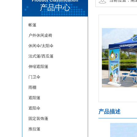
Product Classification
当前位置：
南
产品中心
帐篷
户外休闲桌椅
休闲伞/太阳伞
法式篷/西瓜篷
伸缩遮阳篷
门卫伞
雨棚
遮阳篷
遮阳伞
产品描述
固定装饰蓬
推拉篷