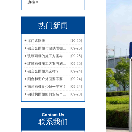
边柱伞
热门新闻
+ 海门遮阳蓬
[10-29]
+ 铝合金雨棚与玻璃雨棚哪个家用更多？
[09-25]
+ 玻璃雨棚的施工方案与安全措施
[09-25]
+ 玻璃雨棚施工方案与施工要点
[09-25]
+ 铝合金雨棚怎么样？
[09-24]
+ 阳台和窗户外面要不要装遮雨棚?
[09-24]
+ 南通雨棚多少钱一平方？
[09-24]
+ 钢结构雨棚如何安装？钢结构雨棚简单安装教程
[09-23]
Contact Us
联系我们