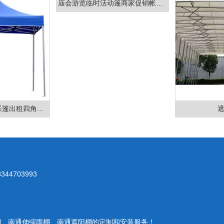
庙会游览临时活动篷商家促销帐篷出租
户外广告折叠手动帐篷出租四角摆摊烧烤四角帐篷
8344703993
棚
、南通伸缩雨棚、
南通遮阳棚
的定制和安装服务！