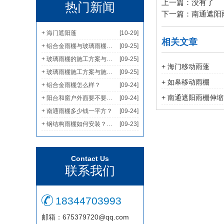
上一篇：没有了
热门新闻
下一篇：南通遮阳
+ 海门遮阳蓬
[10-29]
相关文章
+ 铝合金雨棚与玻璃雨棚哪个家用更多？
[09-25]
+ 玻璃雨棚的施工方案与安全措施
[09-25]
+ 海门移动雨蓬
+ 玻璃雨棚施工方案与施工要点
[09-25]
+ 如皋移动雨棚
+ 铝合金雨棚怎么样？
[09-24]
+ 南通遮阳雨棚伸缩
+ 阳台和窗户外面要不要装遮雨棚?
[09-24]
+ 南通雨棚多少钱一平方？
[09-24]
+ 钢结构雨棚如何安装？钢结构雨棚简单安装教程
[09-23]
Contact Us
联系我们
18344703993
邮箱：675379720@qq.com