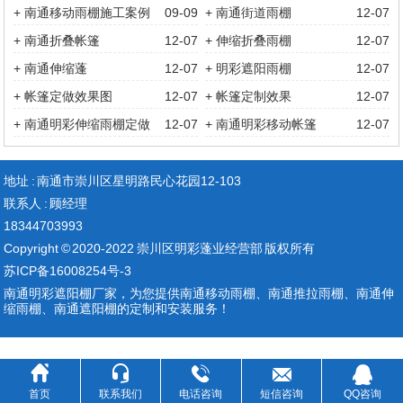
+ 南通移动雨棚施工案例
09-09
+ 南通街道雨棚
12-07
+ 南通折叠帐篷
12-07
+ 伸缩折叠雨棚
12-07
+ 南通伸缩蓬
12-07
+ 明彩遮阳雨棚
12-07
+ 帐篷定做效果图
12-07
+ 帐篷定制效果
12-07
+ 南通明彩伸缩雨棚定做
12-07
+ 南通明彩移动帐篷
12-07
地址 : 南通市崇川区星明路民心花园12-103
联系人 : 顾经理
18344703993
Copyright © 2020-2022 崇川区明彩蓬业经营部 版权所有
苏ICP备16008254号-3
南通明彩遮阳棚厂家，为您提供
南通移动雨棚
、
南通推拉雨棚
、南通伸
缩雨棚、
南通遮阳棚
的定制和安装服务！





首页
联系我们
电话咨询
短信咨询
QQ咨询