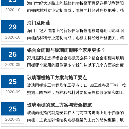
海门世纪大道路上的新款伸缩折叠雨棚是选用明彩遮阳
2020-10
雨棚的材料专业定制而成，雨棚面料经过严格把关，精
挑细选而决定，明彩雨棚用途广泛，既环保又安全，为
海门遮阳蓬
建设卫生城市努力前进中
29
海门世纪大道路上的新款伸缩折叠雨棚是选用明彩遮阳
2020-10
雨棚的材料专业定制而成，雨棚面料经过严格把关，精
挑细选而决定，明彩雨棚用途广泛，既环保又安全，为
铝合金雨棚与玻璃雨棚哪个家用更多？
建设卫生城市努力前进中
25
家用遮阳棚选择铝合金雨棚怎么样？铝合金雨棚与玻璃
2020-09
雨棚哪个家用的跟你更多？我们从以下几个方面的角度
上进行简单的分析对比：铝合金雨棚与玻璃雨棚从使用
玻璃雨棚施工方案与施工要点
寿命方面考虑，玻璃雨棚使用寿命是指一般家装使用的
25
玻璃雨棚施工方案及施工要点：1、加工准备及下料：按
玻璃雨棚，并非钢结构玻璃雨棚或玻璃阳光房，为什么
2020-09
照施工图放样，放样和号料时要预留焊接收缩量和加工
...
余量， 根据放样作样板。钢材矫正：钢材下料前必须先
玻璃雨棚的施工方案与安全措施
进行矫正，矫正后的偏差值不应超过规范规定的允许偏
25
玻璃雨棚指的就是安装在大门前或者走廊上用于挡雨的
差值，以保证下料的质量。热加工的型钢先热加工 ...
2020-09
雨棚，主要是以钢结构雨棚框架为主要的结构框架，玻
璃一般则采用两层的夹胶工艺，因此如果破了一层也不