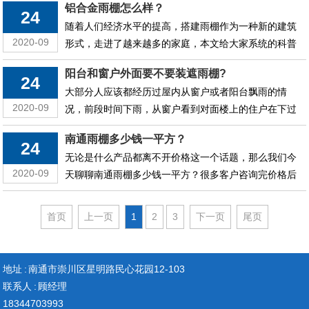
铝合金雨棚怎么样？
至于伤到人。玻璃雨棚大多数是可多次重复使用，环保
24
随着人们经济水平的提高，搭建雨棚作为一种新的建筑
无污染，安装起来也方便快捷，那么玻璃雨棚的施工方
2020-09
形式，走进了越来越多的家庭，本文给大家系统的科普
...
一下铝合金雨棚怎么样的相关知识？希望能够给打算搭
阳台和窗户外面要不要装遮雨棚?
建南通雨棚的业主一些帮助。如果家里有个露台之类的
24
大部分人应该都经历过屋内从窗户或者阳台飘雨的情
空地，嫌晒东晒西的会受天气的影响，又担心阳光房搭
2020-09
况，前段时间下雨，从窗户看到对面楼上的住户在下过
...
大雨之后，全家人在阳台上用盆往下舀水，因为阳台没
南通雨棚多少钱一平方？
封，雨飘进了阳台，全家人轮番上阵，那场面很是壮
24
无论是什么产品都离不开价格这一个话题，那么我们今
观，这突然让我想到阳台上或者窗户外面要不要装遮雨
2020-09
天聊聊南通雨棚多少钱一平方？很多客户咨询完价格后
棚呢 ...
就没了消息，也有的在反复的考虑，但是，大部分消费
者都能接受这个价位，不是因为贵或者便宜，因为材质
首页
上一页
1
2
3
下一页
尾页
用的好就会觉得便宜。那么南通雨棚多少钱一平也同样
...
地址 : 南通市崇川区星明路民心花园12-103
联系人 : 顾经理
18344703993