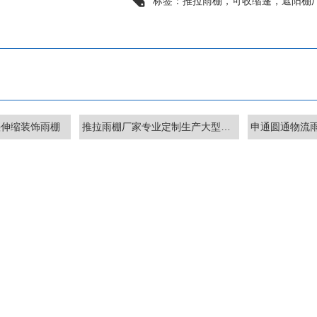
标签：
推拉雨棚，可收缩篷，遮阳棚
叠伸缩装饰雨棚
推拉雨棚厂家专业定制生产大型各式推拉式电动活动雨棚