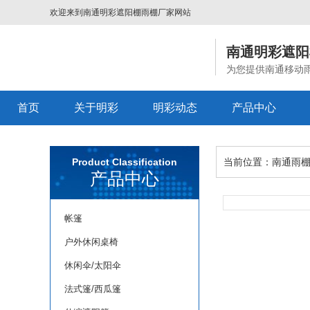
欢迎来到
南通明彩遮阳棚雨棚厂家
网站
南通明彩遮阳
为您提供南通移动
首页
关于明彩
明彩动态
产品中心
Product Classification
当前位置：
南通雨
产品中心
帐篷
户外休闲桌椅
休闲伞/太阳伞
法式篷/西瓜篷