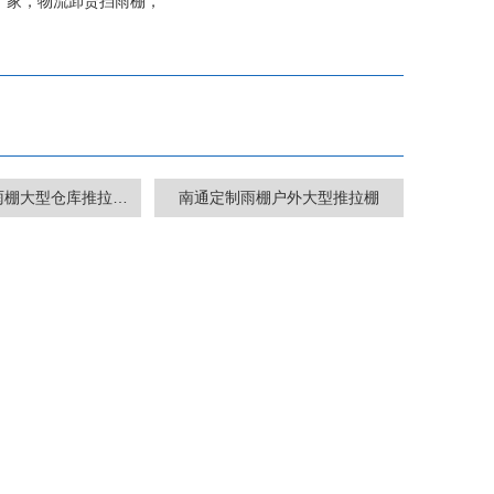
厂家，
物流卸货挡雨棚，
申通圆通物流雨棚大型仓库推拉折叠篷户外防火防雨专业定制棚
南通定制雨棚户外大型推拉棚