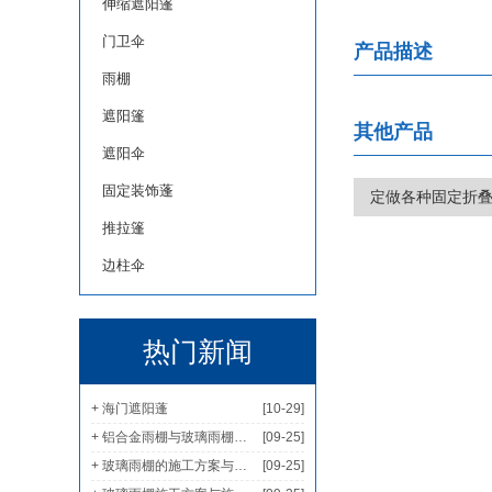
伸缩遮阳篷
门卫伞
产品描述
雨棚
遮阳篷
其他产品
遮阳伞
固定装饰蓬
定做各种固定折
推拉篷
边柱伞
热门新闻
+ 海门遮阳蓬
[10-29]
+ 铝合金雨棚与玻璃雨棚哪个家用更多？
[09-25]
+ 玻璃雨棚的施工方案与安全措施
[09-25]