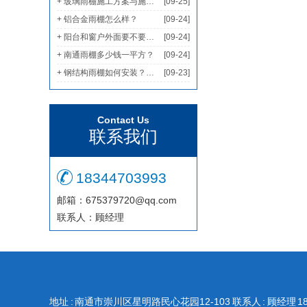
+ 玻璃雨棚施工方案与施工要点
[09-25]
+ 铝合金雨棚怎么样？
[09-24]
+ 阳台和窗户外面要不要装遮雨棚?
[09-24]
+ 南通雨棚多少钱一平方？
[09-24]
+ 钢结构雨棚如何安装？钢结构雨棚简单安装教程
[09-23]
Contact Us
联系我们
18344703993
邮箱：675379720@qq.com
联系人：顾经理
地址 : 南通市崇川区星明路民心花园12-103
联系人 : 顾经理
1